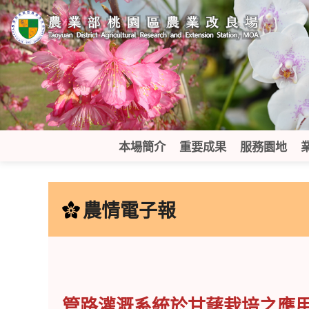
跳
到
主
要
內
容
區
塊
本場簡介
重要成果
服務園地
:::
農情電子報
管路灌溉系統於甘藷栽培之應