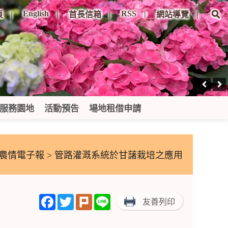
English
RSS
頁
首長信箱
網站導覽
服務園地
活動預告
場地租借申請
農情電子報
> 管路灌溉系統於甘藷栽培之應用
Facebook
Twitter
Plurk
Line
友善列印