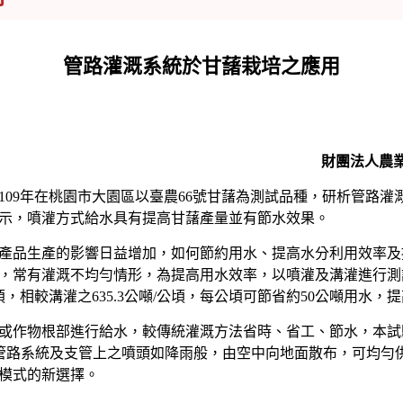
管路灌溉系統於甘藷栽培之應用
財團法人農
9年在桃園市大園區以臺農66號甘藷為測試品種，研析管路灌
示，噴灌方式給水具有提高甘藷產量並有節水效果。
品生產的影響日益增加，如何節約用水、提高水分利用效率及
常有灌溉不均勻情形，為提高用水效率，以噴灌及溝灌進行測試，
/公頃，相較溝灌之635.3公噸/公頃，每公頃可節省約50公噸用水，提
作物根部進行給水，較傳統灌溉方法省時、省工、節水，本試驗
水經由管路系統及支管上之噴頭如降雨般，由空中向地面散布，可均
模式的新選擇。