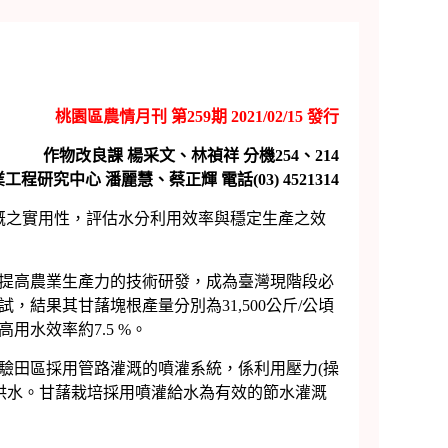
桃園區農情月刊 第259期 2021/02/15 發行
作物改良課
楊采文、林禎祥
分機
254
、214
業工程研究中心
潘麗慧、蔡正輝
電話
(03) 4521314
溉之實用性，評估水分利用效率與穩定生產之效
提高農業生產力的技術研發，成為臺灣現階段必
結果其甘藷塊根產量分別為31,500公斤/公頃
高用水效率約7.5 %。
田區採用管路灌溉的噴灌系統，係利用壓力(操
勻供水。甘藷栽培採用噴灌給水為有效的節水灌溉