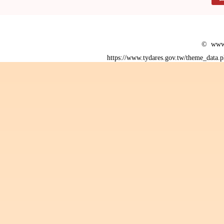
© www.
https://www.tydares.gov.tw/theme_data