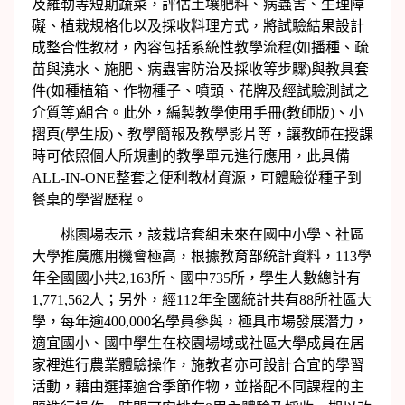
及羅勒等短期蔬菜，評估土壤肥料、病蟲害、生理障
礙、植栽規格化以及採收料理方式，將試驗結果設計
成整合性教材，內容包括系統性教學流程(如播種、疏
苗與澆水、施肥、病蟲害防治及採收等步驟)與教具套
件(如種植箱、作物種子、噴頭、花牌及經試驗測試之
介質等)組合。此外，編製教學使用手冊(教師版)、小
摺頁(學生版)、教學簡報及教學影片等，讓教師在授課
時可依照個人所規劃的教學單元進行應用，此具備
ALL-IN-ONE整套之便利教材資源，可體驗從種子到
餐桌的學習歷程。
桃園場表示，該栽培套組未來在國中小學、社區
大學推廣應用機會極高，根據教育部統計資料，113學
年全國國小共2,163所、國中735所，學生人數總計有
1,771,562人；另外，經112年全國統計共有88所社區大
學，每年逾400,000名學員參與，極具市場發展潛力，
適宜國小、國中學生在校園場域或社區大學成員在居
家裡進行農業體驗操作，施教者亦可設計合宜的學習
活動，藉由選擇適合季節作物，並搭配不同課程的主