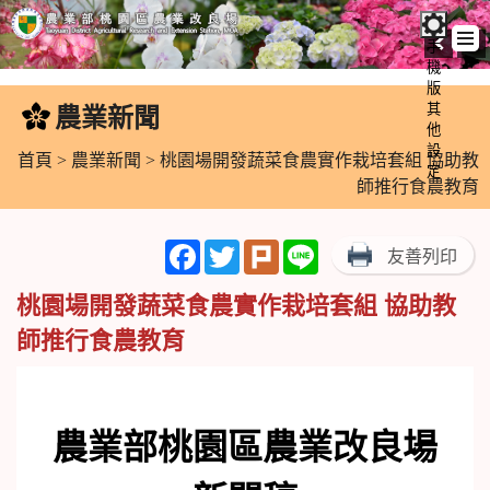
手
機
跳
版
到
其
農業新聞
:::
主
他
設
要
首頁
>
農業新聞
> 桃園場開發蔬菜食農實作栽培套組 協助教
定
內
師推行食農教育
容
區
Facebook
Twitter
Plurk
Line
友善列印
塊
桃園場開發蔬菜食農實作栽培套組 協助教
師推行食農教育
農業部桃園區農業改良場