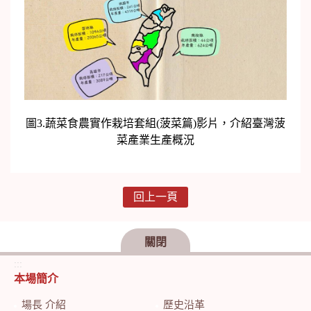
圖3.蔬菜食農實作栽培套組(菠菜篇)影片，介紹臺灣菠
菜產業生產概況
回上一頁
關閉
:::
本場簡介
場長 介紹
歷史沿革