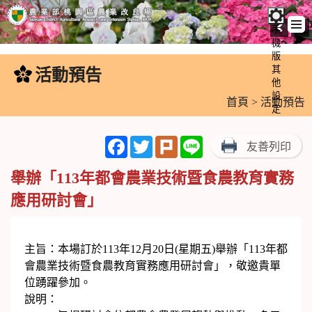
手
機
跳
版
到
其
活動預告
:::
主
他
設
要
首頁
>
活動預告
定
內
容
Facebook
Twitter
Plurk
Line
友善列印
區
塊
舉辦「113年都會農業技術暨食農教育實務
應用研討會」
主旨：本場訂於113年12月20日(星期五)舉辦「113年都
會農業技術暨食農教育實務應用研討會」，敬邀貴單
位踴躍參加。
說明：