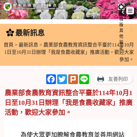
手
機
跳
版
到
其
最新訊息
:::
主
他
設
要
首頁
>
最新訊息
> 農業部食農教育資訊整合平臺於114年10月
定
內
1日至10月31日辦理「我是食農收藏家」推廣活動，歡迎大家
容
參加。
區
塊
Facebook
Twitter
Plurk
Line
友善列印
農業部食農教育資訊整合平臺於114年10月1
日至10月31日辦理「我是食農收藏家」推廣
活動，歡迎大家參加。
為使大眾更加瞭解食農教育並善用網站