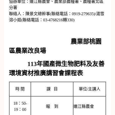
協辦單位：連江縣農會、農業部農糧署、農糧署北區
分署
聯絡人：陳景文總幹事(聯絡電話：0919-279635)/湯雪
溶小姐(聯絡電話：03-4768216轉330)
農業部桃園
區農業改良場
113
年國產微生物肥料及友善
環境資材推廣講習會課程表
時 間
課 目
單位/主講人
18：50-
報 到
連江縣農會
19：00