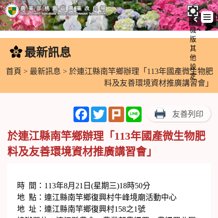
手
機
跳
版
到
其
最新訊息
:::
主
他
設
要
首頁
>
最新訊息
> 於連江縣南竿鄉辦理「113年國產微生物肥
定
內
料及友善環境資材推廣講習會」
容
區
Facebook
Twitter
Plurk
Line
友善列印
塊
於連江縣南竿鄉辦理「113年國產微生物肥
料及友善環境資材推廣講習會」
時 間：113年8月21日(星期三)18時50分
地 點：連江縣南竿鄉復興村牛峰境廟活動中心
地 址：連江縣南竿鄉復興村158之1號