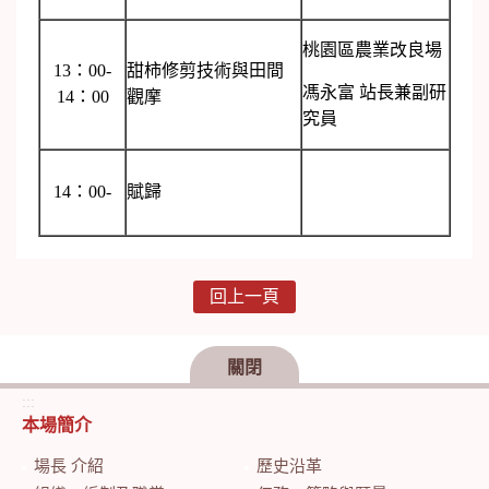
桃園區農業改良場
13：00-
甜柿修剪技術與田間
馮永富 站長兼副研
14：00
觀摩
究員
14：00-
賦歸
回上一頁
關閉
:::
本場簡介
場長 介紹
歷史沿革