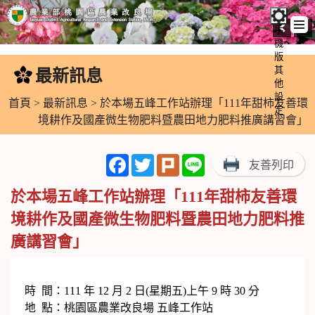
手
機
跳
版
到
其
最新訊息
:::
主
他
設
要
首頁
>
最新訊息
> 於本場五峰工作站辦理「111年甜柿友善環
定
內
境耕作及國產微生物肥料暨農田地力肥料推廣講習會」
容
區
Facebook
Twitter
Plurk
Line
友善列印
塊
於本場五峰工作站辦理「111年甜柿友善環
境耕作及國產微生物肥料暨農田地力肥料推
廣講習會」
時 間：111 年 12 月 2 日(星期五)上午 9 時 30 分
地 點：桃園區農業改良場 五峰工作站