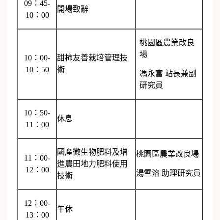
09：45-
開場致辭
10：00
桃園區農業改良
場
10：00-
甜柿友善栽培管理技
10：50
術
馮永富 站長兼副
研究員
10：50-
休息
11：00
國產微生物肥料及增
桃園區農業改良場
11：00-
進農田地力肥料使用
12：00
湯雪溶 助理研究員
技術
12：00-
午休
13：00