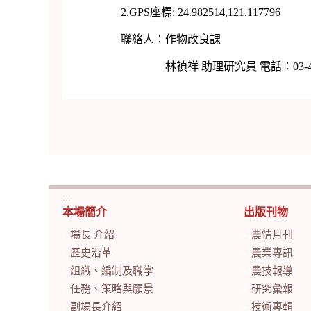
2.GPS座標: 24.982514,121.117796
聯絡人：作物改良課
林禎祥 助理研究員 電話：03-4768216 分
:::
本場簡介
出版刊物
場長 介紹
農情月刊
歷史沿革
農業專訊
組織、編制及職掌
農技報導
任務、策略與願景
研究彙報
副場長介紹
技術專輯