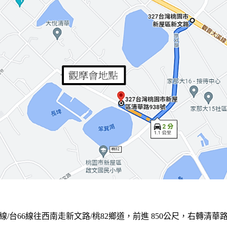
66線往西南走新文路/桃82鄉道，前進 850公尺，右轉清華