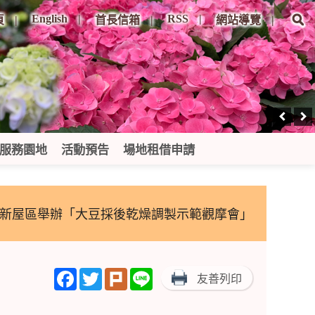
English
RSS
頁
首長信箱
網站導覽
服務園地
活動預告
場地租借申請
市新屋區舉辦「大豆採後乾燥調製示範觀摩會」
Facebook
Twitter
Plurk
Line
友善列印