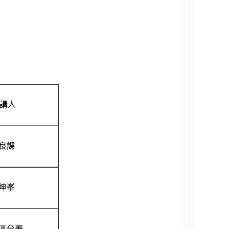
主講人
良課
坤峯
區分署