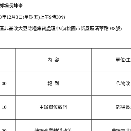
長坤峯
星期五)上午9時30分
貨處理中心(桃園市新屋區清華路938號)
內 容
單位/
：00
報 到
作物改
：10
主辦單位致詞
郭場長
：20
雜糧產業輔導政策
農糧署北