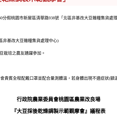
上午9時30分假桃園市新屋區清華路938號「北區非基改大豆雜糧集
非基改大豆雜糧集貨處理中心)
栽培之農友踴躍參加。
與會貴賓全程配戴口罩並配合量測體溫，若身體出現不適症狀(額溫
行政院農業委員會桃園區農業改良場
『大豆採後乾燥調製示範觀摩會』議程表