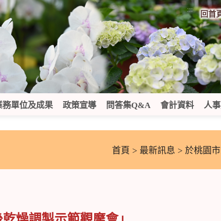
:::
回首
業務單位及成果
政策宣導
問答集Q&A
會計資料
人事
首頁
>
最新訊息
> 於桃園
後乾燥調製示範觀摩會」