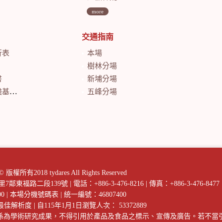
more
交通指南
行表
本場
樹林分場
書
新埔分場
會計月報
五峰分場
018 tydares All Rights Reserved
庄里7鄰東福路二段139號
|
電話：+886-3-476-8216
|
傳真：+886-3-476-8477
00
|
本場分機號碼表
|
統一編號：46807400
以上最佳解析度
|
自115年1月1日瀏覽人次： 53372889
係為學術研究成果，不得引用於產品及食品之標示、宣傳及廣告。若不當