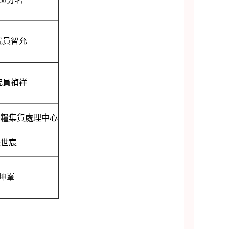
究員智允
究員禎祥
雜糧集貨處理中心
長世宸
坤峯