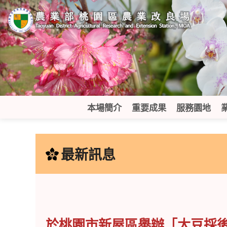
跳
到
主
要
內
容
區
塊
本場簡介
重要成果
服務園地
:::
最新訊息
於桃園市新屋區舉辦「大豆採