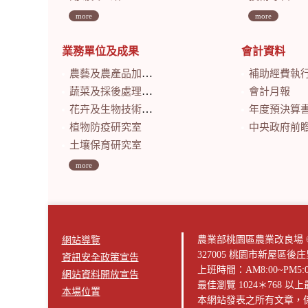
more
more
業務單位及成果
會計資料
農藝及農產品加工研究室
補助經費執
蔬菜及採後處理研究室
會計月報
花卉及生物技術研究室
年度預決算
植物防疫研究室
中央政府前瞻基礎建設計畫特別預算
土壤保育研究室
more
農業部桃園區農業改良場 © 版權所有2
網站導覽
327005 桃園市新屋區後
資訊安全政策宣告
上班時間：AM8:00~PM5:
網站資料開放宣告
最佳瀏覽 1024＊768 
本場位置
本網站發表之所有文章，