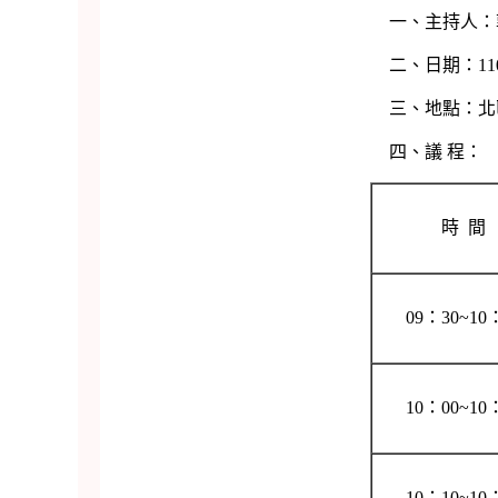
一、主持人：郭場
二、日期：110年12月3日(
三、地點：北區非基改大豆雜糧集
四、議 程：
時 間
09：30~10
10：00~10
10：10~10