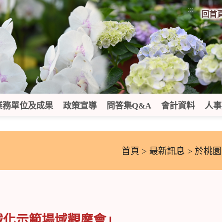
:::
回首
業務單位及成果
政策宣導
問答集Q&A
會計資料
人事
首頁
>
最新訊息
> 於桃
械化示範場域觀摩會」