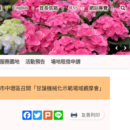
English
RSS
頁
首長信箱
網站導覽
服務園地
活動預告
場地租借申請
園市中壢區召開「甘藷機械化示範場域觀摩會」
Facebook
Twitter
Plurk
Line
友善列印