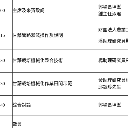
郭場長坤峯
00
主席及來賓致詞
鍾主任淑君
財團法人農業
15
甘藷管路灌溉操作及說明
潘助理研究員
30
甘藷栽培機械化整合技術
楊助理研究員
黃助理研究員
30
甘藷栽培機械化作業田間示範
邱銀珍先生
40
綜合討論
郭場長坤峯
散會