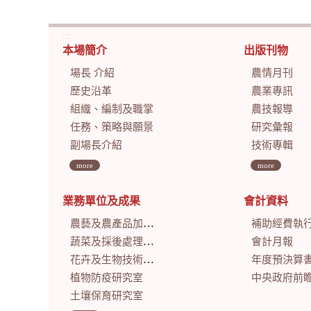
:::
本場簡介
出版刊物
場長 介紹
農情月刊
歷史沿革
農業專訊
組織、編制及職掌
農技報導
任務、策略與願景
研究彙報
副場長介紹
技術專輯
more
more
業務單位及成果
會計資料
農藝及農產品加工研究室
補助經費執
蔬菜及採後處理研究室
會計月報
花卉及生物技術研究室
年度預決算
植物防疫研究室
中央政府前瞻基礎建設計畫特別預算
土壤保育研究室