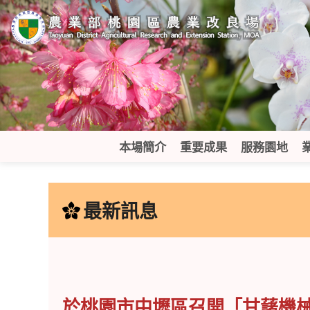
跳
到
主
要
內
容
區
塊
本場簡介
重要成果
服務園地
:::
最新訊息
於桃園市中壢區召開「甘藷機