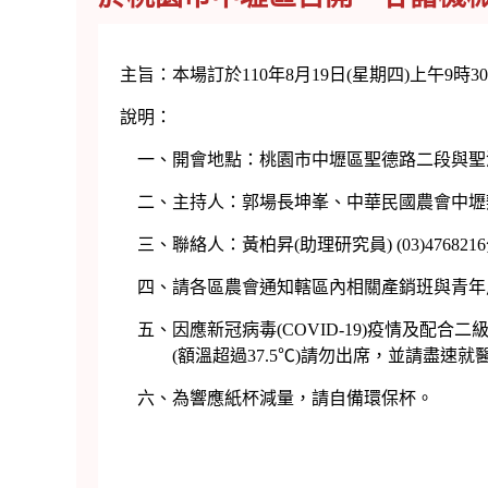
主旨：本場訂於110年8月19日(星期四)上午
說明：
一、開會地點：桃園市中壢區聖德路二段與聖
二、主持人：郭場長坤峯、中華民國農會中壢
三、聯絡人：黃柏昇(助理研究員) (03)4768216
四、請各區農會通知轄區內相關產銷班與青年
五、因應新冠病毒(COVID-19)疫情及配
(額溫超過37.5℃)請勿出席，並請盡速就醫，
六、為響應紙杯減量，請自備環保杯。