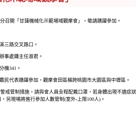
9時30分召開「甘藷機械化示範場域觀摩會」，敬請踴躍參加。
溪三路交叉路口。
辦事處鍾主任淑君。
分機341。
農民代表踴躍參加，觀摩會田區橫跨桃園市大園區與中壢區。
合二級警戒管制措施，請與會人員全程配戴口罩，若身體出現不適症
另現場將進行參加人數管制(室外-上限100人)。