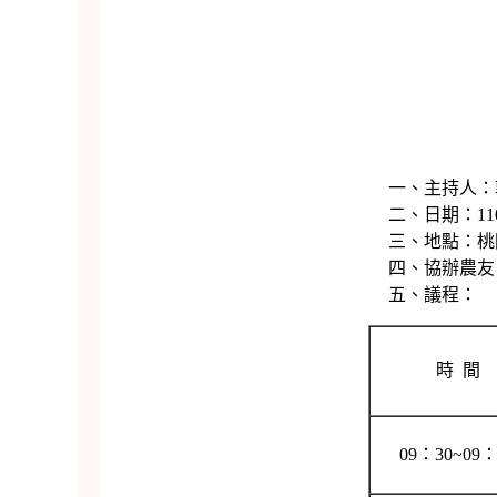
一、主持人：郭場長坤峯、中
二、日期：110年8月19日(
三、地點：桃園市中壢區聖德路二
四、協辦農友：陳在祥先生(聯絡電話03
五、議程：
時 間
09：30~09：