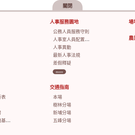
關閉
人事服務園地
場
公務人員服務守則
農
人事室人員配置及業務職掌
人事異動
最新人事法規
差假釋疑
more
交通指南
行表
本場
樹林分場
書
新埔分場
會計月報
五峰分場