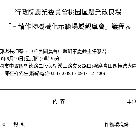
行政院農業委員會桃園區農業改良場
「甘藷作物機械化示範場域觀摩會」議程表
華民國農會中壢辦事處鍾主任淑君
星期四) 9時30分
段與聖溪三路交叉路口(觀摩會田區橫跨大園區
-4256893、0937-121406)
內 容
單位
50
報 到
作物環境課