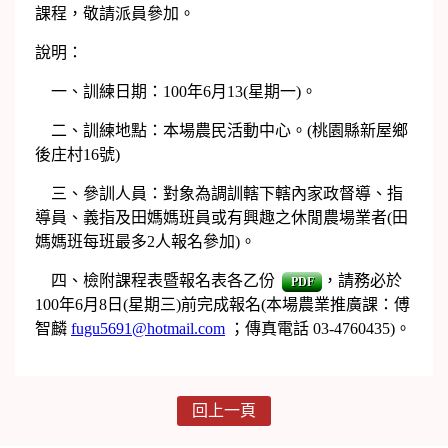
課程，敬請派員參加。
說明：
一、訓練日期：100年6月13(星期一)。
二、訓練地點：本場農民活動中心。(桃園縣新屋鄉
後庄村16號)
三、參訓人員：對象為調訓轄下轄內家政督導、指
導員、義指及田媽媽班員或有興趣之休閒農場業者(田
媽媽班每班最多2人報名參加)。
四、檢附課程表暨報名表各乙份
，請務必於
PDF
100年6月8日(星期三)前完成報名(本場農業推廣課：傅
智麟
fugu5691@hotmail.com
；傳真電話 03-4760435)。
回上一頁