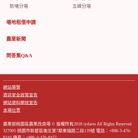
新埔分場
五峰分場
場地租借申請
農業新聞
問答集Q&A
網站導覽
資訊安全政策宣告
網站資料開放宣告
本場位置
農業部桃園區農業改良場 © 版權所有2018 tydares All Rights Reserved
327005 桃園市新屋區後庄里7鄰東福路二段139號
電話：+886-3-476-
8216
傳真：+886-3-476-8477