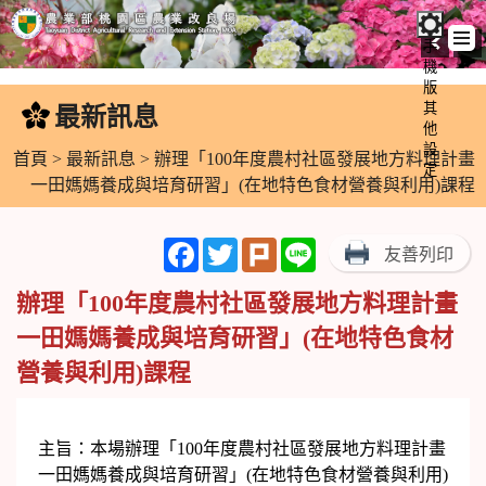
手
機
跳
版
到
其
最新訊息
:::
主
他
設
要
首頁
>
最新訊息
> 辦理「100年度農村社區發展地方料理計畫
定
內
一田媽媽養成與培育研習」(在地特色食材營養與利用)課程
容
區
Facebook
Twitter
Plurk
Line
友善列印
塊
辦理「100年度農村社區發展地方料理計畫
一田媽媽養成與培育研習」(在地特色食材
營養與利用)課程
主旨：本場辦理「100年度農村社區發展地方料理計畫
一田媽媽養成與培育研習」(在地特色食材營養與利用)