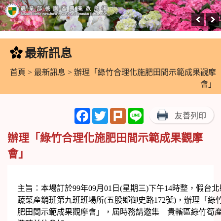
跳
到
最新訊息
:::
主
要
首頁
>
最新訊息
> 辦理「綠竹合理化施肥田間示範成果觀摩
內
會」
容
區
Facebook
Twitter
Plurk
Line
友善列印
塊
辦理「綠竹合理化施肥田間示範成果觀摩
會」
主旨：本場訂於99年09月01日(星期三)下午14時整，假台
蔬菜產銷班第九班班場所(五股鄉御史路172號)，辦理「綠
肥田間示範成果觀摩會」，屆時務請邀集 貴轄區綠竹筍