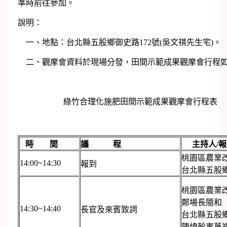
準時前往參加。
說明：
一、地點：台北縣五股鄉御史路172號(吳文祺先生宅)。
二、觀摩會資料於現場分發，田間示範成果觀摩會行程
綠竹合理化施肥田間示範成果觀摩會行程表
時 間
議 程
主持人/
桃園區農業
14:00~14:30
報到
台北縣五股
桃園區農業
鄭場長隨和
14:30~14:40
長官及來賓致詞
台北縣五股
陳總幹事萬