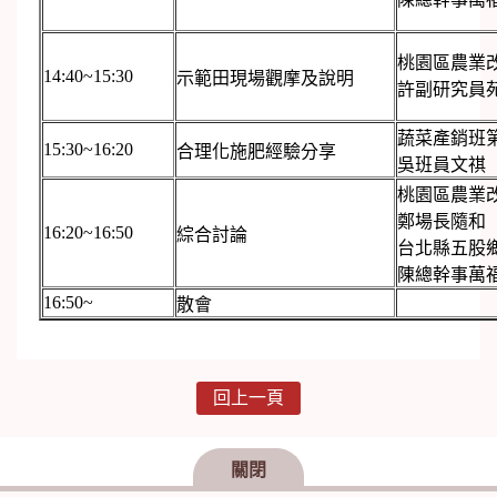
桃園區農業
14:40~15:30
示範田現場觀摩及說明
許副研究員
蔬菜產銷班
15:30~16:20
合理化施肥經驗分享
吳班員文祺
桃園區農業
鄭場長隨和
16:20~16:50
綜合討論
台北縣五股
陳總幹事萬
16:50~
散會
回上一頁
關閉