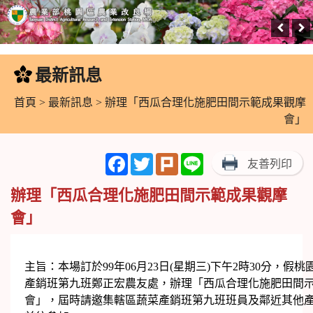
跳
到
最新訊息
:::
主
要
首頁
>
最新訊息
> 辦理「西瓜合理化施肥田間示範成果觀摩
內
會」
容
區
Facebook
Twitter
Plurk
Line
友善列印
塊
辦理「西瓜合理化施肥田間示範成果觀摩
會」
主旨：本場訂於99年06月23日(星期三)下午2時30分，假
產銷班第九班鄭正宏農友處，辦理「西瓜合理化施肥田間
會」，屆時請邀集轄區蔬菜產銷班第九班班員及鄰近其他