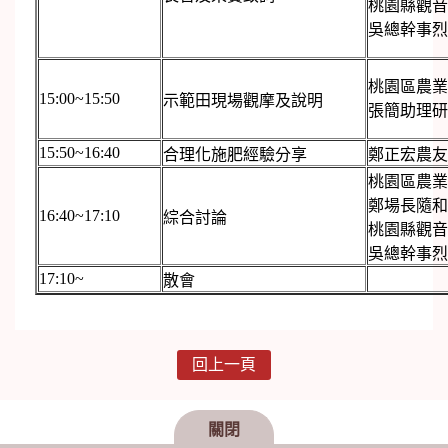
桃園縣觀音
吳總幹事烈
桃園區農業
15:00~15:50
示範田現場觀摩及說明
張簡助理研
15:50~16:40
合理化施肥經驗分享
鄭正宏農友
桃園區農業
鄭場長隨和
16:40~17:10
綜合討論
桃園縣觀音
吳總幹事烈
17:10~
散會
回上一頁
關閉