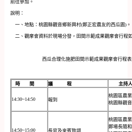
前往參加。
說明：
一、地點：桃園縣觀音鄉新興村(鄭正宏農友的西瓜園)。
二、觀摩會資料於現場分發，田間示範成果觀摩會行程
西瓜合理化施肥田間示範成果觀摩會行程表
時 間
議 程
主持
桃園區農業
14:30~14:50
報到
桃園縣觀音
桃園區農業
鄭場長隨和
14:50~15:00
長官及來賓致詞