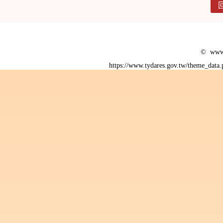
© www.
https://www.tydares.gov.tw/theme_data