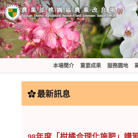
跳
到
主
要
內
容
區
塊
本場簡介
重要成果
服務園地
:::
最新訊息
98年度「柑橘合理化施肥」講