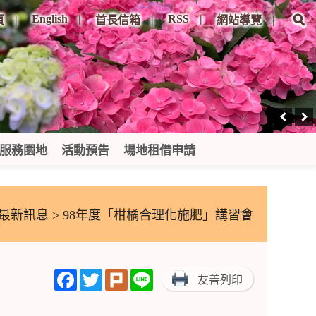
English
RSS
頁
首長信箱
網站導覽
服務園地
活動預告
場地租借申請
最新訊息
> 98年度「柑橘合理化施肥」講習會
Facebook
Twitter
Plurk
Line
友善列印