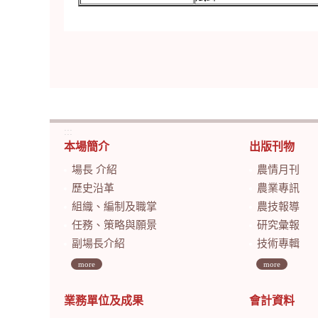
:::
本場簡介
出版刊物
場長 介紹
農情月刊
歷史沿革
農業專訊
組織、編制及職掌
農技報導
任務、策略與願景
研究彙報
副場長介紹
技術專輯
more
more
業務單位及成果
會計資料