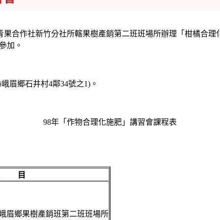
台灣省青果合作社新竹分社所轄果樹產銷第二班班場所辦理「柑橘合
參加。
眉鄉石井村4鄰34號之1)。
98年「作物合理化施肥」講習會課程表
課 目
峨眉鄉果樹產銷班第二班班場所