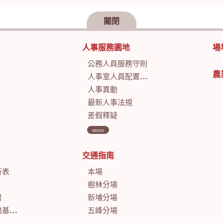
關閉
人事服務園地
場
公務人員服務守則
農
人事室人員配置及業務職掌
人事異動
最新人事法規
差假釋疑
more
交通指南
行表
本場
樹林分場
書
新埔分場
會計月報
五峰分場