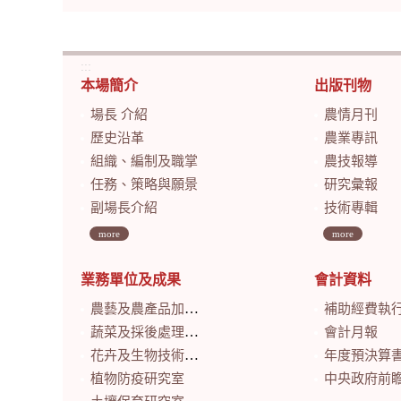
:::
本場簡介
出版刊物
場長 介紹
農情月刊
歷史沿革
農業專訊
組織、編制及職掌
農技報導
任務、策略與願景
研究彙報
副場長介紹
技術專輯
more
more
業務單位及成果
會計資料
農藝及農產品加工研究室
補助經費執
蔬菜及採後處理研究室
會計月報
花卉及生物技術研究室
年度預決算
植物防疫研究室
中央政府前瞻基礎建設計畫特別預算