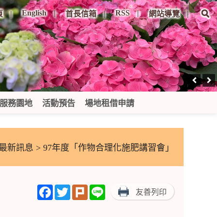
English
RSS
頁
首長信箱
網站導覽
服務園地
活動預告
場地租借申請
最新訊息
> 97年度「作物合理化施肥講習會」
Facebook
Twitter
Plurk
Line
友善列印