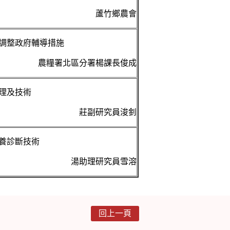
蘆竹鄉農會
調整政府輔導措施
農糧署北區分署楊課長俊成
理及技術
莊副研究員浚釗
養診斷技術
湯助理研究員雪溶
回上一頁