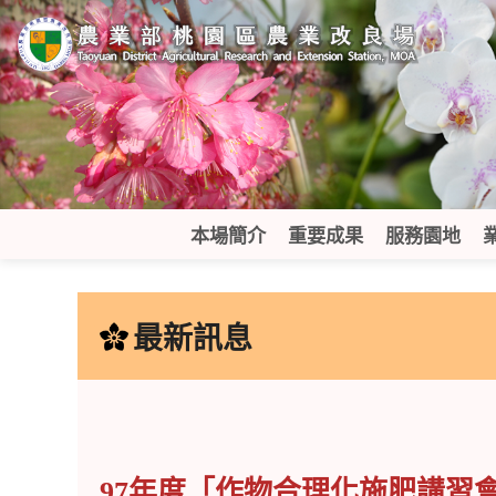
跳
到
主
要
內
容
區
塊
本場簡介
重要成果
服務園地
:::
最新訊息
97年度「作物合理化施肥講習