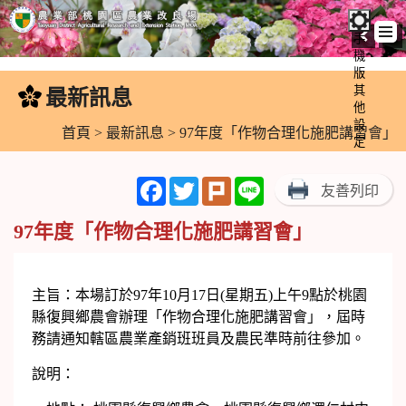
手
機
跳
版
到
其
最新訊息
:::
主
他
設
要
首頁
>
最新訊息
> 97年度「作物合理化施肥講習會」
定
內
容
Facebook
Twitter
Plurk
Line
友善列印
區
塊
97年度「作物合理化施肥講習會」
主旨：本場訂於97年10月17日(星期五)上午9點於桃園
縣復興鄉農會辦理「作物合理化施肥講習會」，屆時
務請通知轄區農業產銷班班員及農民準時前往參加。
說明：