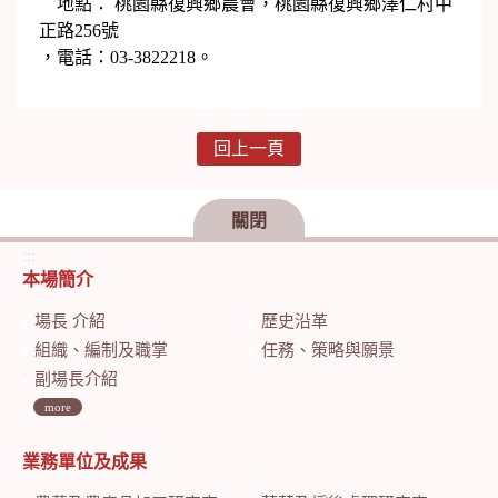
地點： 桃園縣復興鄉農會，桃園縣復興鄉澤仁村中
正路256號
，電話：03-3822218。
回上一頁
關閉
:::
本場簡介
場長 介紹
歷史沿革
組織、編制及職掌
任務、策略與願景
副場長介紹
more
業務單位及成果