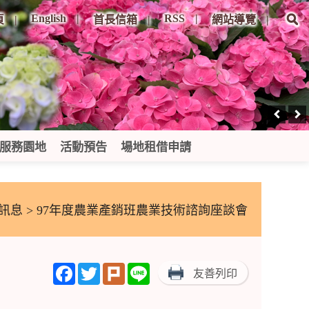
English
RSS
頁
首長信箱
網站導覽
服務園地
活動預告
場地租借申請
訊息
> 97年度農業產銷班農業技術諮詢座談會
Facebook
Twitter
Plurk
Line
友善列印