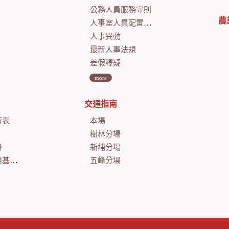
公務人員服務守則
農
人事室人員配置及業務職掌
人事異動
最新人事法規
差假釋疑
more
交通指南
行表
本場
樹林分場
書
新埔分場
會計月報
五峰分場