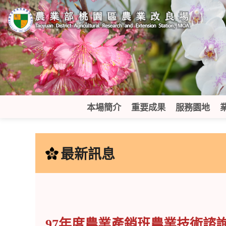
跳
到
主
要
內
容
區
塊
本場簡介
重要成果
服務園地
:::
最新訊息
97年度農業產銷班農業技術諮