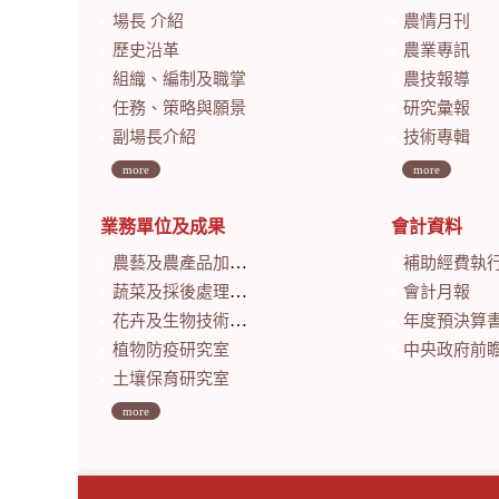
場長 介紹
農情月刊
歷史沿革
農業專訊
組織、編制及職掌
農技報導
任務、策略與願景
研究彙報
副場長介紹
技術專輯
more
more
業務單位及成果
會計資料
農藝及農產品加工研究室
補助經費執
蔬菜及採後處理研究室
會計月報
花卉及生物技術研究室
年度預決算
植物防疫研究室
中央政府前瞻基礎建設計畫特別預算
土壤保育研究室
more