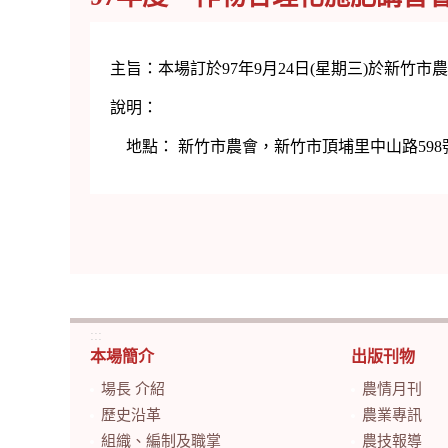
主旨：本場訂於97年9月24日(星期三)於新
說明：
地點： 新竹市農會，新竹市頂埔里中山路598號，電
:::
本場簡介
出版刊物
場長 介紹
農情月刊
歷史沿革
農業專訊
組織、編制及職掌
農技報導