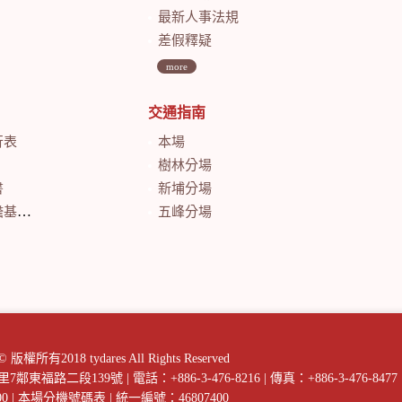
最新人事法規
差假釋疑
more
交通指南
行表
本場
樹林分場
書
新埔分場
會計月報
五峰分場
018 tydares All Rights Reserved
庄里7鄰東福路二段139號
|
電話：+886-3-476-8216
|
傳真：+886-3-476-8477
00
|
本場分機號碼表
|
統一編號：46807400