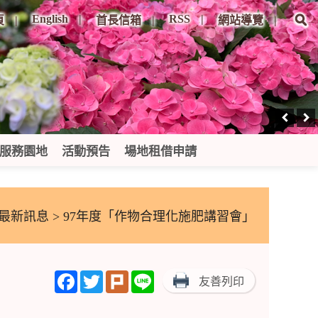
English
RSS
頁
首長信箱
網站導覽
服務園地
活動預告
場地租借申請
最新訊息
> 97年度「作物合理化施肥講習會」
Facebook
Twitter
Plurk
Line
友善列印