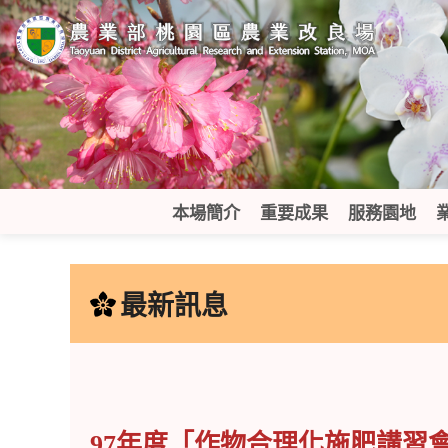
跳
到
主
要
內
容
區
塊
本場簡介
重要成果
服務園地
:::
最新訊息
97年度「作物合理化施肥講習