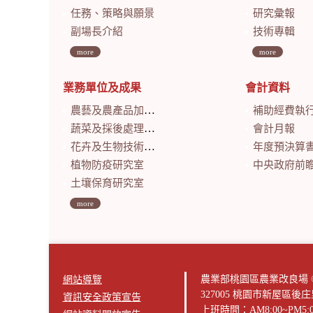
任務、策略與願景
研究彙報
副場長介紹
技術專輯
more
more
業務單位及成果
會計資料
農藝及農產品加工研究室
補助經費執
蔬菜及採後處理研究室
會計月報
花卉及生物技術研究室
年度預決算
植物防疫研究室
中央政府前瞻基礎建設計畫特別預算
土壤保育研究室
more
農業部桃園區農業改良場 © 版權所有2
網站導覽
327005 桃園市新屋區後
資訊安全政策宣告
上班時間：AM8:00~PM5: